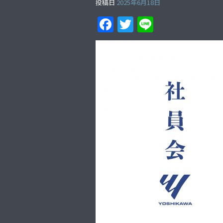
投稿日
2025年6月18日
F
T
Li
a
w
n
c
itt
e
e
er
b
o
o
k