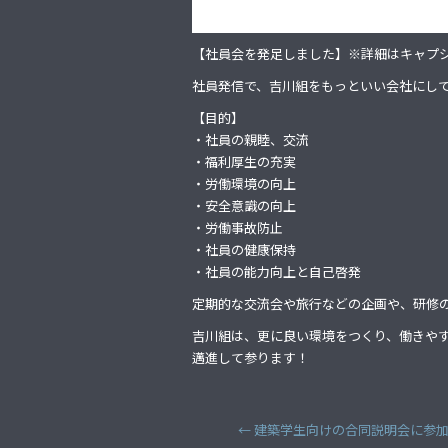
【社員会を発足しました】※詳細はキャプ
社員発信で、吉川組をもっといい会社にし
【目的】
・社員の親睦、交流
・福利厚生の充実
・労働環境の向上
・安全意識の向上
・労働事故防止
・社員の健康保持
・社員の能力向上と自己啓発
定期的な交流会や旅行などの企画や、研修
吉川組は、更に良い環境をつくり、働きや
邁進して参ります！
←
建築学生向けの合同説明会に参