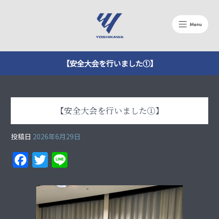
【安全大会を行いました①】
【安全大会を行いました①】
投稿日
2026年6月29日
F
T
Li
a
w
n
c
itt
e
e
er